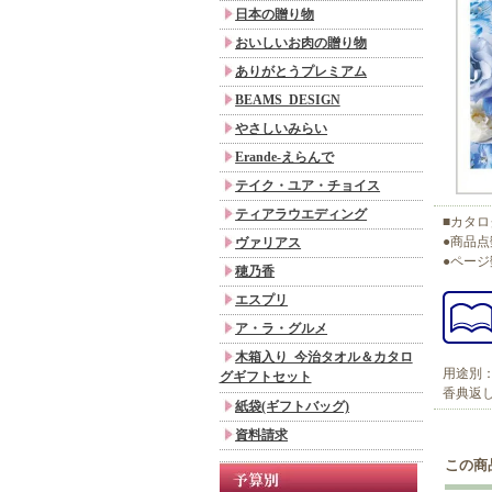
日本の贈り物
おいしいお肉の贈り物
ありがとうプレミアム
BEAMS DESIGN
やさしいみらい
Erande-えらんで
テイク・ユア・チョイス
ティアラウエディング
■カタロ
●商品点数
ヴァリアス
●ページ
穂乃香
エスプリ
ア・ラ・グルメ
木箱入り 今治タオル＆カタロ
用途別
グギフトセット
香典返
紙袋(ギフトバッグ)
資料請求
この商