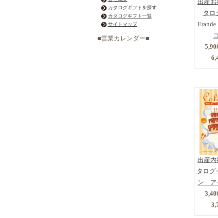
出産お
カタログギフトを探す
タロ
カタログギフト一覧
Eran
サイトマップ
■営業カレンダー■
5,9
6,
出産内
タログ
ン ア
3,4
3,