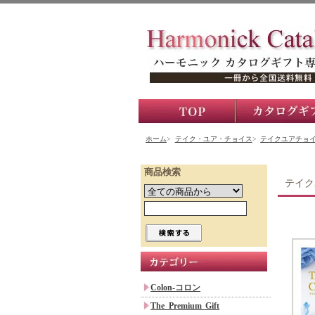
ホーム
>
テイク・ユア・チョイス
>
テイクユアチョ
商品検索
テイク
Colon-コロン
The Premium Gift