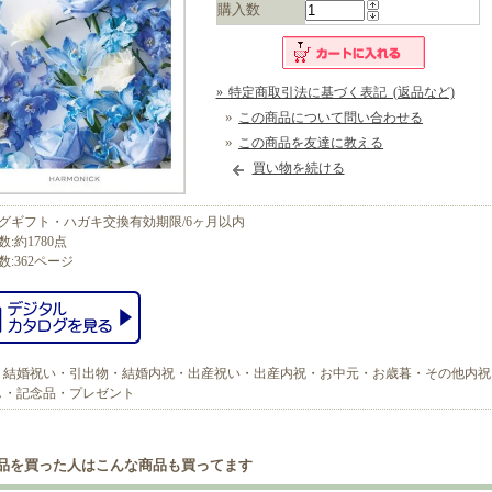
購入数
» 特定商取引法に基づく表記 (返品など)
»
この商品について問い合わせる
»
この商品を友達に教える
買い物を続ける
グギフト・ハガキ交換有効期限/6ヶ月以内
:約1780点
数:362ページ
：結婚祝い・引出物・結婚内祝・出産祝い・出産内祝・お中元・お歳暮・その他内祝
し・記念品・プレゼント
品を買った人はこんな商品も買ってます