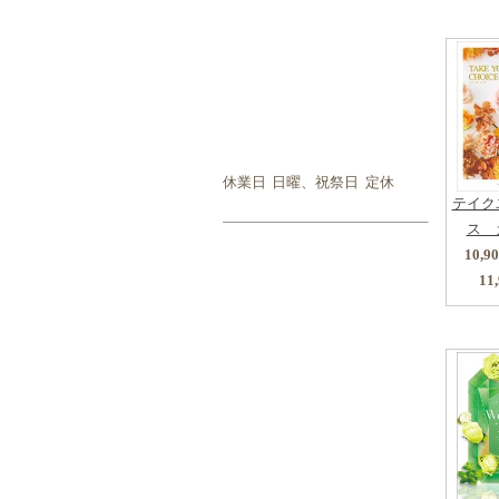
休業日
日曜、祝祭日 定休
テイク
ス 
10,
11