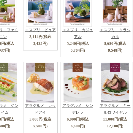
リ フェミ
エスプリ ピュア
エスプリ カジュ
エスプリ クラシ
ニン
3,114円(税込
アル
カル
70円(税込
3,425円)
5,240円(税込
8,680円(税込
937円)
5,764円)
9,548円)
ルメ ジン
アラグルメ レッ
アラグルメ シン
アラグルメ キー
ライム
ドアイ
デレラ
ルロワイヤル
00円(税込
5,000円(税込
6,000円(税込
11,000円(税込
400円)
5,500円)
6,600円)
12,100円)