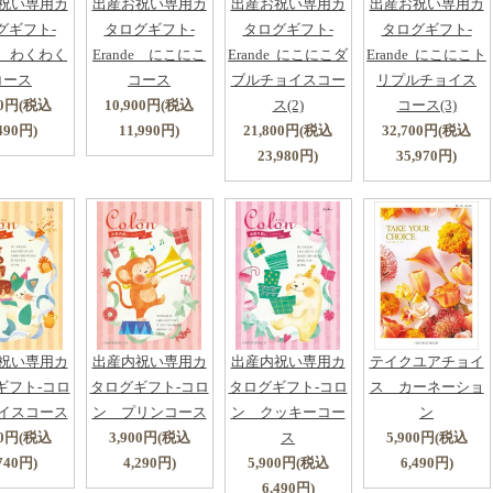
祝い専用カ
出産お祝い専用カ
出産お祝い専用カ
出産お祝い専用カ
グギフト-
タログギフト-
タログギフト-
タログギフト-
de わくわく
Erande にこにこ
Erande にこにこダ
Erande にこにこト
コース
コース
ブルチョイスコー
リプルチョイス
00円(税込
10,900円(税込
ス(2)
コース(3)
490円)
11,990円)
21,800円(税込
32,700円(税込
23,980円)
35,970円)
祝い専用カ
出産内祝い専用カ
出産内祝い専用カ
テイクユアチョイ
ギフト-コロ
タログギフト-コロ
タログギフト-コロ
ス カーネーショ
イスコース
ン プリンコース
ン クッキーコー
ン
00円(税込
3,900円(税込
ス
5,900円(税込
740円)
4,290円)
5,900円(税込
6,490円)
6,490円)