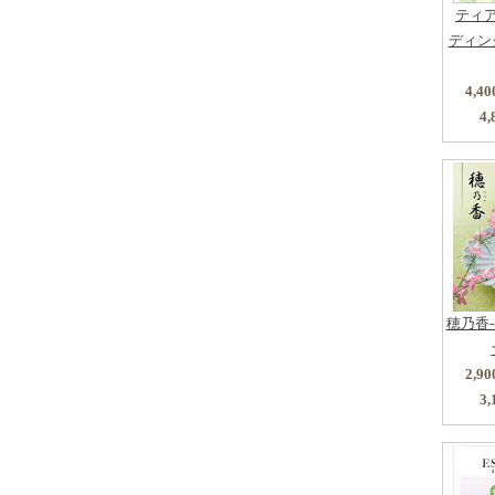
ティ
ディン
4,4
4,
穂乃香
2,9
3,