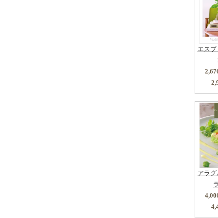
エスプ
2,6
2,
アラグ
4,0
4,