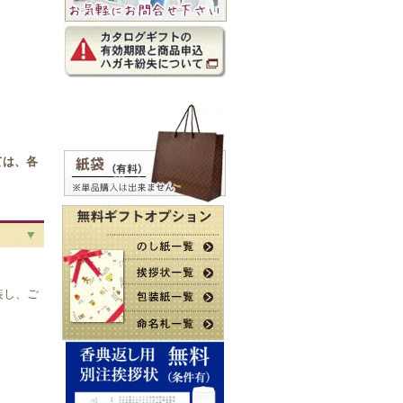
。
ては、各
装し、ご