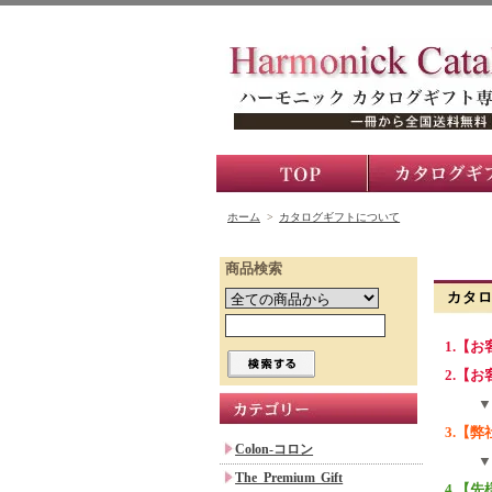
ホーム
>
カタログギフトについて
商品検索
カタ
1.【
2.【
▼
3.【
Colon-コロン
▼
The Premium Gift
4.【