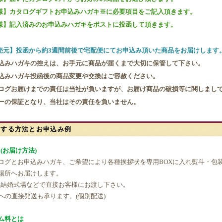
先様】カタログギフトお申込みハガキ※に必要項目をご記入頂きます。
先様】記入済みのお申込みハガキをポストに投函して頂きます。
発売元】投函から約3週間前後で宅配便にてお申込み頂いた商品をお届けします
込みハガキの控えは、お手元に商品が届くまで大切に保管して下さい。
込みハガキ投函後の商品変更や交換はご容赦ください。
ログお届けまでの責任は当社が負いますが、お届け商品の破損等に関しまし
ーの保証となり、当社はその責任を負いません。
りする方法とお申込み例
(お届け方法)
タログとお申込みハガキ、ご希望により各種挨拶状を専用BOXに入れ熨斗・包
場所へお届けします。
婚式場などで直接お客様にお渡し下さい。
様への直接発送も承ります。(個別配送)
ム料とは