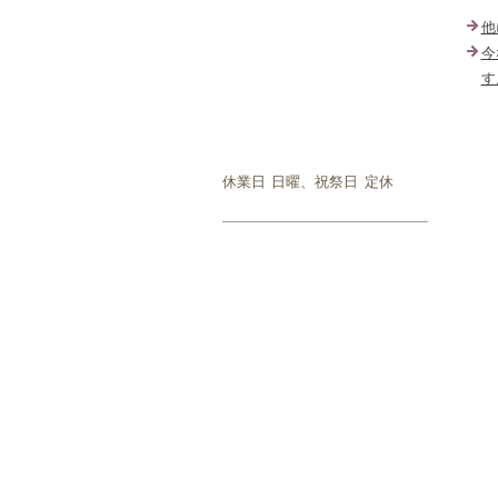
他
今
す
休業日
日曜、祝祭日 定休