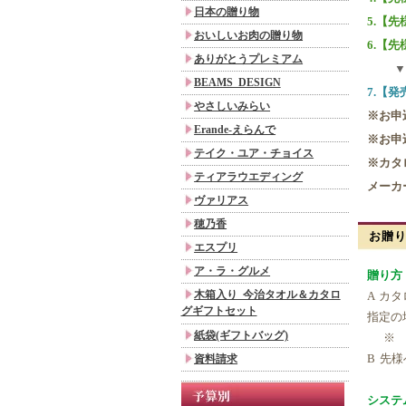
日本の贈り物
5.【
おいしいお肉の贈り物
6.【
ありがとうプレミアム
▼
BEAMS DESIGN
7.【
やさしいみらい
※お申
Erande-えらんで
※お申
テイク・ユア・チョイス
※カタ
ティアラウエディング
メーカ
ヴァリアス
穂乃香
お贈
エスプリ
ア・ラ・グルメ
贈り方 
木箱入り 今治タオル＆カタロ
A カ
グギフトセット
指定の
紙袋(ギフトバッグ)
※ 結
B 先
資料請求
システ