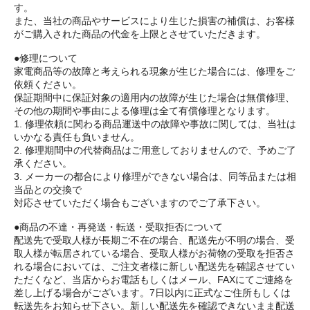
す。
また、当社の商品やサービスにより生じた損害の補償は、お客様
がご購入された商品の代金を上限とさせていただきます。
●修理について
家電商品等の故障と考えられる現象が生じた場合には、修理をご
依頼ください。
保証期間中に保証対象の適用内の故障が生じた場合は無償修理、
その他の期間や事由による修理は全て有償修理となります。
1. 修理依頼に関わる商品運送中の故障や事故に関しては、当社は
いかなる責任も負いません。
2. 修理期間中の代替商品はご用意しておりませんので、予めご了
承ください。
3. メーカーの都合により修理ができない場合は、同等品または相
当品との交換で
対応させていただく場合もございますのでご了承下さい。
●商品の不達・再発送・転送・受取拒否について
配送先で受取人様が長期ご不在の場合、配送先が不明の場合、受
取人様が転居されている場合、受取人様がお荷物の受取を拒否さ
れる場合においては、ご注文者様に新しい配送先を確認させてい
ただくなど、当店からお電話もしくはメール、FAXにてご連絡を
差し上げる場合がございます。7日以内に正式なご住所もしくは
転送先をお知らせ下さい。新しい配送先を確認できないまま配送