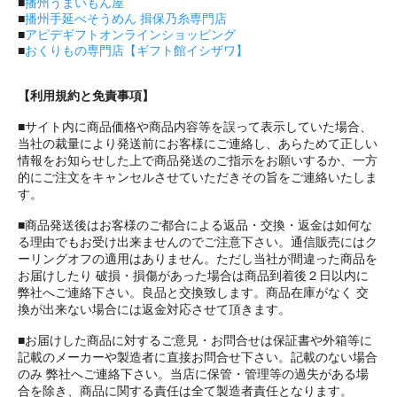
■
播州うまいもん屋
■
播州手延べそうめん 揖保乃糸専門店
■
アピデギフトオンラインショッピング
■
おくりもの専門店【ギフト館イシザワ】
【利用規約と免責事項】
■サイト内に商品価格や商品内容等を誤って表示していた場合、
当社の裁量により発送前にお客様にご連絡し、あらためて正しい
情報をお知らせした上で商品発送のご指示をお願いするか、一方
的にご注文をキャンセルさせていただきその旨をご連絡いたしま
す。
■商品発送後はお客様のご都合による返品・交換・返金は如何な
る理由でもお受け出来ませんのでご注意下さい。通信販売にはク
ーリングオフの適用はありません。ただし当社が間違った商品を
お届けしたり 破損・損傷があった場合は商品到着後２日以内に
弊社へご連絡下さい。良品と交換致します。商品在庫がなく 交
換が出来ない場合には返金対応させて頂きます。
■お届けした商品に対するご意見・お問合せは保証書や外箱等に
記載のメーカーや製造者に直接お問合せ下さい。記載のない場合
のみ 弊社へご連絡下さい。当店に保管・管理等の過失がある場
合を除き、商品に関する責任は全て製造者責任となります。