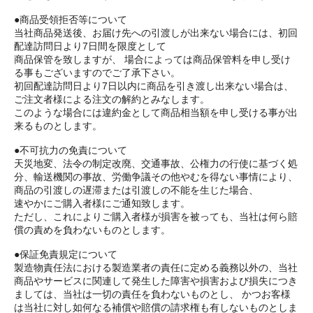
●商品受領拒否等について
当社商品発送後、お届け先への引渡しが出来ない場合には、初回
配達訪問日より7日間を限度として
商品保管を致しますが、 場合によっては商品保管料を申し受け
る事もございますのでご了承下さい。
初回配達訪問日より7日以内に商品を引き渡し出来ない場合は、
ご注文者様による注文の解約とみなします。
このような場合には違約金として商品相当額を申し受ける事が出
来るものとします。
●不可抗力の免責について
天災地変、法令の制定改廃、交通事故、公権力の行使に基づく処
分、輸送機関の事故、労働争議その他やむを得ない事情により、
商品の引渡しの遅滞または引渡しの不能を生じた場合、
速やかにご購入者様にご通知致します。
ただし、これによりご購入者様が損害を被っても、当社は何ら賠
償の責めを負わないものとします。
●保証免責規定について
製造物責任法における製造業者の責任に定める義務以外の、当社
商品やサービスに関連して発生した障害や損害および損失につき
ましては、当社は一切の責任を負わないものとし、 かつお客様
は当社に対し如何なる補償や賠償の請求権も有しないものとしま